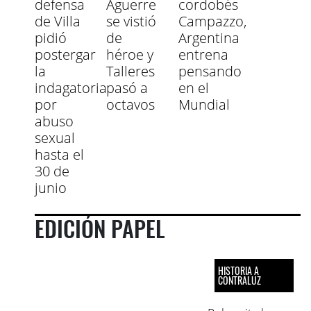
defensa
Aguerre
cordobés
de Villa
se vistió
Campazzo,
pidió
de
Argentina
postergar
héroe y
entrena
la
Talleres
pensando
indagatoria
pasó a
en el
por
octavos
Mundial
abuso
sexual
hasta el
30 de
junio
EDICIÓN PAPEL
HISTORIA A
CONTRALUZ