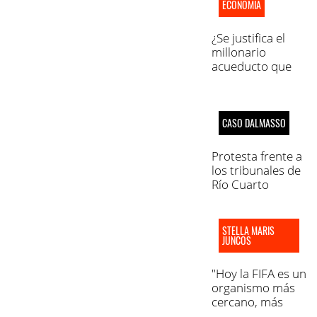
ECONOMÍA
¿Se justifica el
millonario
acueducto que
impulsa
Schiaretti?
CASO DALMASSO
Protesta frente a
los tribunales de
Río Cuarto
STELLA MARIS
JUNCOS
"Hoy la FIFA es un
organismo más
cercano, más
humanizado"