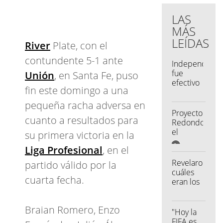
LAS
MÁS
LEÍDAS
River
Plate, con el
contundente 5-1 ante
Independient
fue
Unión
, en Santa Fe, puso
efectivo
fin este domingo a una
y le
alcanzó
pequeña racha adversa en
para
Proyecto
cuanto a resultados para
vencer a
Redondo:
Talleres
el
su primera victoria en la
desafío
Liga Profesional
, en el
de
volver al
Revelaron
partido válido por la
último
cuáles
cuarta fecha.
show de
eran los
la
"trucos"
histórica
de
banda
Braian Romero, Enzo
Piqué
"Hoy la
para
FIFA es