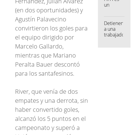
Fernández, Julián Álvarez
serle
un
infiel a
(en dos oportunidades) y
organismo
Shakira
más
Agustín Palavecino
cercano,
Detienen
convirtieron los goles para
más
a una
humanizado"
trabajadora
el equipo dirigido por
sexual
Marcelo Gallardo,
por
chantajear
mientras que Mariano
a un
cliente
Peralta Bauer descontó
para los santafesinos.
River, que venía de dos
empates y una derrota, sin
haber convertido goles,
alcanzó los 5 puntos en el
campeonato y superó a