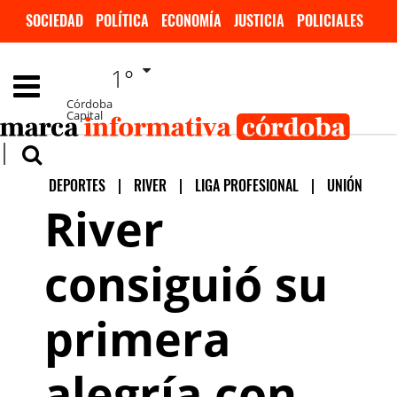
SOCIEDAD
POLÍTICA
ECONOMÍA
JUSTICIA
POLICIALES
INVESTIGACIÓN
DEPORTES
ESPECTÁCULOS
1°
INTERNACIONALES
Córdoba
Capital
DEPORTES
|
RIVER
|
LIGA PROFESIONAL
|
UNIÓN
River
consiguió su
primera
alegría con