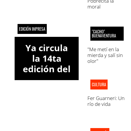
Pobrecita la
moral
EDICIÓN IMPRESA
"CACHO"
BUENAVENTURA
Ya circula
"Me metí en la
mierda y salí sin
la 14ta
olor"
edición del
semanario
CULTURA
Marca
Informativa
Fer Guarneri: Un
río de vida
Córdoba