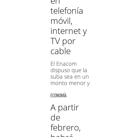
en
telefonía
móvil,
internet y
TV por
cable
El Enacom
dispuso que la
suba sea en un
monto menor y
se distribuya en
ECONOMÍA
cuatro
aumentos
A partir
mensuales en
de
lugar de dos,
como había
febrero,
sido
establecido