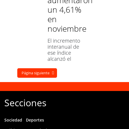
un 4,61%
en
noviembre
El incremento
interanual de
ese índice
alcanzó el
86,30%. Con
una suba del
Página siguiente
1,66%, el rubro
Alimentos fue
el que mayor
incremento
Secciones
presentó en
ese período
Sociedad
Deportes