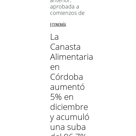
aprobada a
comienzos de
diciembre,
ECONOMÍA
había sido del
23%. La
La
resolución
Canasta
tiene fecha del
pasado 28 de
Alimentaria
diciembre pero
fue dada a
en
conocer este
Córdoba
martes
aumentó
5% en
diciembre
y acumuló
una suba