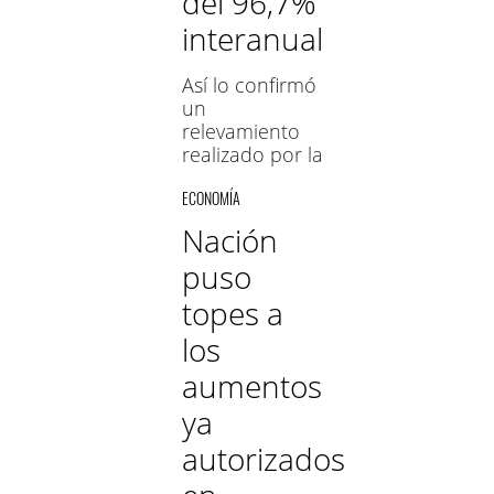
del 96,7%
interanual
Así lo confirmó
un
relevamiento
realizado por la
Defensoría del
ECONOMÍA
Pueblo de
Córdoba.
Nación
Además, una
puso
familia necesitó
en ese mes
topes a
$137.567,40
para quedar
los
por encima de
aumentos
la línea de la
pobreza
ya
autorizados