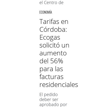
el Centro de
Almaceneros y
ECONOMÍA
Comerciantes
Minoristas
Tarifas en
señaló que
Córdoba:
durante los
últimos 12
Ecogas
meses el costo
de la Canasta
solicitó un
Básica Total
aumento
(calculada para
4
del 56%
personas) tuvo
para las
un incremento
de $79.096,
facturas
alcanzando en
residenciales
diciembre del
último año el
importe de
El pedido
$161.485
deber ser
aprobado por