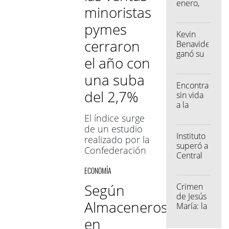
enero,
minoristas
los
Museos
pymes
públicos
Kevin
cerraron
de la
Benavides
Provincia
ganó su
el año con
tendrán
segundo
entrada
Dakar,
una suba
gratuita
con
Encontraron
todos
del 2,7%
inspiración
sin vida
los días
de la
a la
Scaloneta
joven
El índice surge
desaparecida
de un estudio
en La
Instituto
realizado por la
Carlota
superó a
Confederación
Central
Argentina de la
Córdoba
ECONOMÍA
Mediana
en un
Empresa. El
amistoso
Según
Crimen
único rubro
de
de Jesús
Almaceneros,
que contabilizó
pretemporad
María: la
una caída fue
madre
en
el de Textil e
de