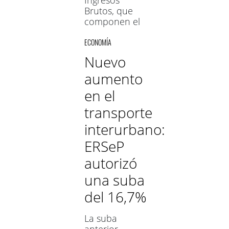
Ingresos
Brutos, que
componen el
77% de la
ECONOMÍA
recaudación
propia, cayeron
Nuevo
en un 7% en
aumento
relación al
mismo mes del
en el
año 2021
transporte
interurbano:
ERSeP
autorizó
una suba
del 16,7%
La suba
anterior,