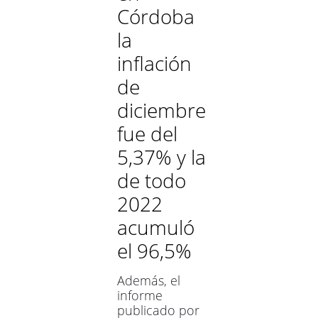
Agustín
Indumentaria,
Córdoba
Ávila
con un
la
rechazó
retroceso del
las
8,5%
inflación
disculpas
del
de
padre
de un
diciembre
detenido
fue del
5,37% y la
de todo
2022
acumuló
el 96,5%
Además, el
informe
publicado por