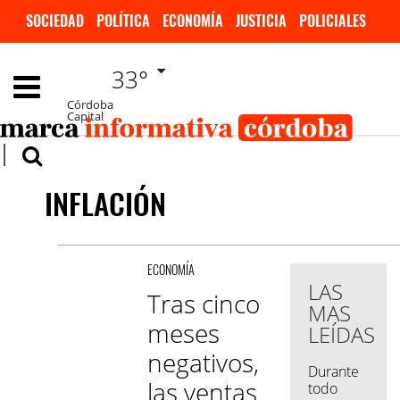
SOCIEDAD
POLÍTICA
ECONOMÍA
JUSTICIA
POLICIALES
DEPORTES
ESPECTÁCULOS
INTERNACIONALES
33°
Córdoba
Capital
INFLACIÓN
ECONOMÍA
LAS
Tras cinco
MAS
meses
LEÍDAS
negativos,
Durante
las ventas
todo