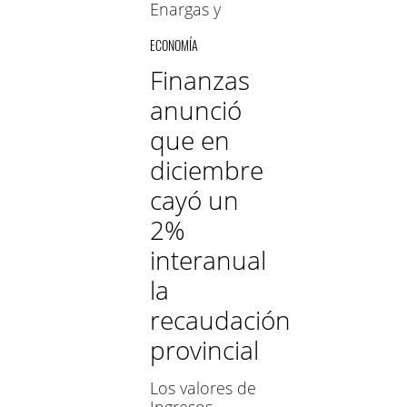
Enargas y
regiría desde
ECONOMÍA
febrero. De
concretarse, el
Finanzas
monto del
anunció
servicio pasaría
a ajustarse
que en
cada tres
meses
diciembre
cayó un
2%
interanual
la
recaudación
provincial
Los valores de