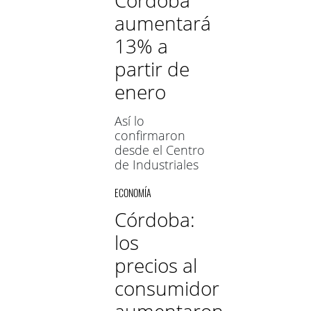
Córdoba
febrero y un
aumentará
7,8% en abril
13% a
partir de
enero
Así lo
confirmaron
desde el Centro
de Industriales
Panaderos y
ECONOMÍA
Afines de
Córdoba
Córdoba:
(CIPAC). De esta
los
manera, el
precio del kilo
precios al
de pan francés
será de $450 y
consumidor
el de criollos
aumentaron
llegará a $850