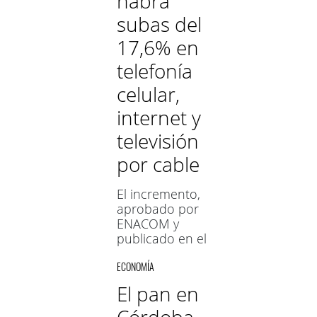
habrá
antes. La
subas del
medida fue
oficializada al
17,6% en
publicarse en el
telefonía
Boletín Oficial
celular,
internet y
televisión
por cable
El incremento,
aprobado por
ENACOM y
publicado en el
Boletín Oficial,
ECONOMÍA
estará
desdoblado en
El pan en
dos partes: un
9,8% en