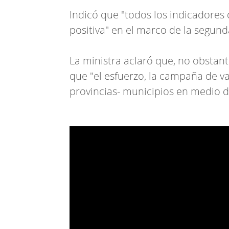
Indicó que "todos los indicadores
positiva" en el marco de la segund
La ministra aclaró que, no obstant
que "el esfuerzo, la campaña de v
provincias- municipios en medio d