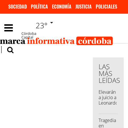
SOCIEDAD
POLÍTICA
ECONOMÍA
JUSTICIA
POLICIALES
DEPORTES
ESPECTÁCULOS
INTERNACIONALES
NEGOCIOS
23°
Córdoba
Capital
LAS
MÁS
LEÍDAS
Elevarán
a juicio a
Leonardo
Cositorto
por la
Causa
Tragedia
Generación
en