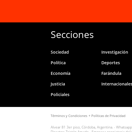
Secciones
Sociedad
Investigación
Política
Deportes
Economía
Farándula
Justicia
Internacionale
Policiales
Términos y Condiciones
Políticas de Privacidad
Alvear 81 3er piso, Córdoba, Argentina. - Whatsapp
Director: Tristán Amado - Empresa propietaria de