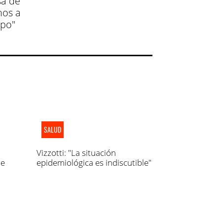
sa de
mos a
mpo"
SALUD
Vizzotti: "La situación
de
epidemiológica es indiscutible"