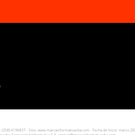
s
: (358) 4196837 - Sitio:
www.marcainformativacba.com -
Fecha de Inicio: marzo 2
l medio: Comunidad Informativa S.A.
contact@marcainformativacba.com