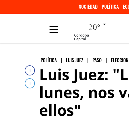
SOCIEDAD
POLÍTICA
EC
20°
Córdoba
Capital
POLÍTICA
|
LUIS JUEZ
|
PASO
|
ELECCION
Luis Juez: 
lunes, nos 
ellos"