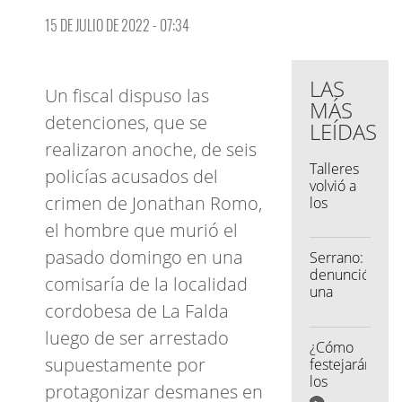
15 DE JULIO DE 2022 - 07:34
LAS
Un fiscal dispuso las
MÁS
detenciones, que se
LEÍDAS
realizaron anoche, de seis
Talleres
policías acusados del
volvió a
crimen de Jonathan Romo,
los
entrenamiento
el hombre que murió el
con la
mira
pasado domingo en una
Serrano:
puesta
denunció
comisaría de la localidad
en tres
una
frentes
cordobesa de La Falda
ciberestafa
por más
luego de ser arrestado
de
¿Cómo
$1.600.000
supuestamente por
festejarán
los
protagonizar desmanes en
jóvenes