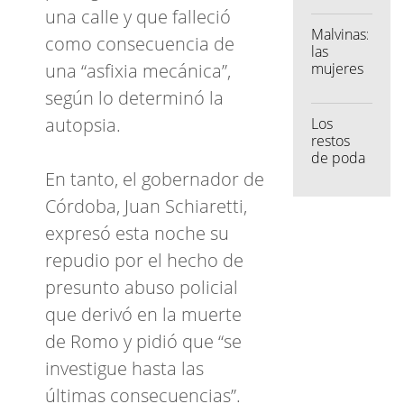
en el Día
una calle y que falleció
del
Malvinas:
como consecuencia de
Amigo?
las
mujeres
una “asfixia mecánica”,
también
según lo determinó la
estuvieron
autopsia.
Los
restos
de poda
que
En tanto, el gobernador de
antes se
Córdoba, Juan Schiaretti,
enterraban,
ahora se
expresó esta noche su
transforman
repudio por el hecho de
y
reutilizan
presunto abuso policial
que derivó en la muerte
de Romo y pidió que “se
investigue hasta las
últimas consecuencias”.