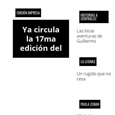
EDICIÓN IMPRESA
HISTORIAS A
CONTRALUZ
Ya circula
Las locas
aventuras de
la 17ma
Guillermo
edición del
Patricio (parte 3)
semanario
LA LEONAS
Marca
Informativa
Un rugido que no
cesa
Córdoba
PAOLA ZUBAN