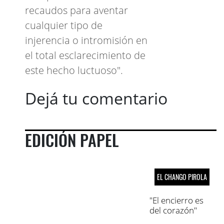
recaudos para aventar
cualquier tipo de
injerencia o intromisión en
el total esclarecimiento de
este hecho luctuoso".
Dejá tu comentario
EDICIÓN PAPEL
EL CHANGO PIROLA
"El encierro es
del corazón"