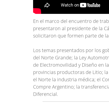
En el marco del encuentro de traba
presentaron al presidente de la C
solicitaron que formen parte de la
Los temas presentados por los go
del Norte Grande; la Ley Automotri
de Electromovilidad y Diseño en 
provincias productoras de Litio; 
el Norte la industria médica; el C
Compre Argentino; la transferencia
Diferencial.