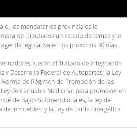
jo, los mandatarios provinciales le
ámara de Diputados un listado de temas y le
 agenda legislativa en los próximos 30 días.
bernadores fueron el Tratado de Integración
z y Desarrollo Federal de Autopartes; la Ley
la Norma de Régimen de Promoción de las
la Ley de Cannabis Medicinal para promover en
omité de Bajos Submeridionales; la ley de
 de Inmuebles; y la Ley de Tarifa Energética