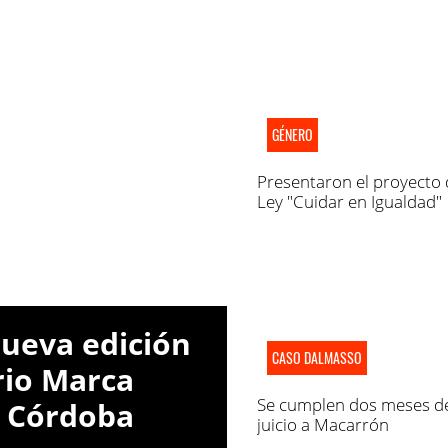
GÉNERO
Presentaron el proyecto 
Ley "Cuidar en Igualdad"
nueva edición
CASO DALMASSO
rio Marca
Se cumplen dos meses d
a Córdoba
juicio a Macarrón