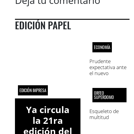
Dejá tu comentario
EDICIÓN PAPEL
ECONOMÍA
Prudente
expectativa ante
el nuevo
escenario
EDICIÓN IMPRESA
ORFEO
SUPERDOMO
Ya circula
Esqueleto de
multitud
la 21ra
edición del