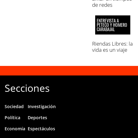
de redes
ENTREVISTA A
PETECO Y HOMERO
CARABAJAL
Riendas Libres: la
vida es un viaje
Secciones
Sociedad
Investigación
Política
Deportes
Economía
Espectáculos