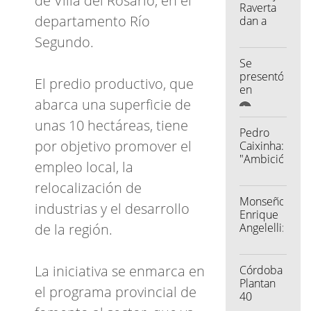
de Villa del Rosario, en el
Raverta
departamento Río
dan a
conocer
Segundo.
el nuevo
aumento
Se
de
presentó
El predio productivo, que
haberes
en
y un
abarca una superficie de
Córdoba
bono
un
unas 10 hectáreas, tiene
para
exoesqueleto
Pedro
jubilados
de
por objetivo promover el
Caixinha:
última
"Ambición,
empleo local, la
generación
determinació
y salir
relocalización de
siempre
Monseñor
industrias y el desarrollo
a ganar"
Enrique
Angelelli:
de la región.
Un
mártir
ocultado
La iniciativa se enmarca en
Córdoba:
y
Plantan
el programa provincial de
negado
40
árboles