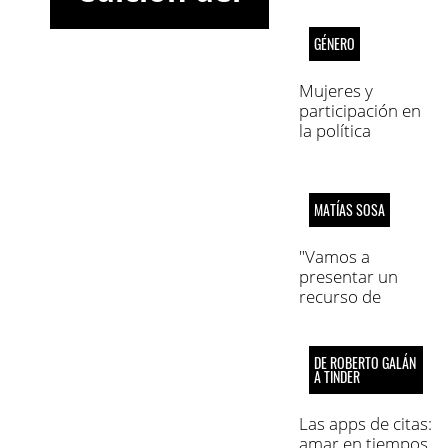
semanario
GÉNERO
Marca
Informativa
Mujeres y
participación en
Córdoba
la política
institucional
MATÍAS SOSA
"Vamos a
presentar un
recurso de
amparo colectivo
y denunciar
penalmente a los
DE ROBERTO GALÁN
funcionarios
A TINDER
públicos"
Las apps de citas:
amar en tiempos