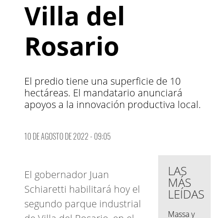
Villa del
Rosario
El predio tiene una superficie de 10
hectáreas. El mandatario anunciará
apoyos a la innovación productiva local.
10 DE AGOSTO DE 2022 - 09:05
LAS
El gobernador Juan
MÁS
Schiaretti habilitará hoy el
LEÍDAS
segundo parque industrial
Massa y