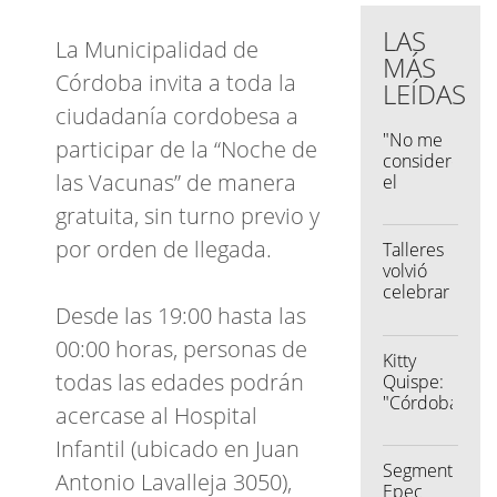
LAS
La Municipalidad de
MÁS
Córdoba invita a toda la
LEÍDAS
ciudadanía cordobesa a
"No me
participar de la “Noche de
considero
las Vacunas” de manera
el
salvador
gratuita, sin turno previo y
de
Belgrano"
por orden de llegada.
Talleres
volvió
celebrar
Desde las 19:00 hasta las
en la
LPF al
00:00 horas, personas de
vencer a
Kitty
Banfield
todas las edades podrán
Quispe:
en el
"Córdoba
acercase al Hospital
Kempes
sigue
con
Infantil (ubicado en Juan
prejuicios,
Segmentación
Antonio Lavalleja 3050),
pero
Epec