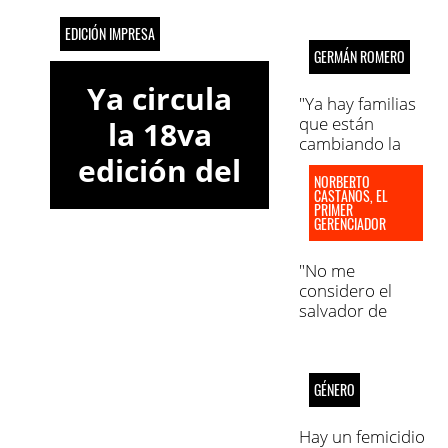
EDICIÓN IMPRESA
GERMÁN ROMERO
Ya circula
"Ya hay familias
que están
la 18va
cambiando la
edición del
cena por una
NORBERTO
infusión"
CASTAÑOS, EL
semanario
PRIMER
GERENCIADOR
Marca
Informativa
"No me
considero el
Córdoba
salvador de
Belgrano"
GÉNERO
Hay un femicidio