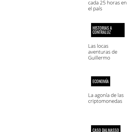
cada 25 horas en
el país
HISTORIAS A
CONTRALUZ
Las locas
aventuras de
Guillermo
Patricio (parte 4,
final)
ECONOMÍA
La agonía de las
criptomonedas
CASO DALMASSO