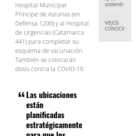
hace
sostendrá
Hospital Municipal
unos
la tarifa
Príncipe de Asturias (en
años
social a
avanzó"
206.157
Defensa 1200) y al Hospital
VIEJOS
usuarios
CONOCIDOS
de Urgencias (Catamarca
cordobeses
441) para completar su
esquema de vacunación.
También se colocarán
dosis contra la COVID-19.
Las ubicaciones
están
planificadas
estratégicamente
para que los