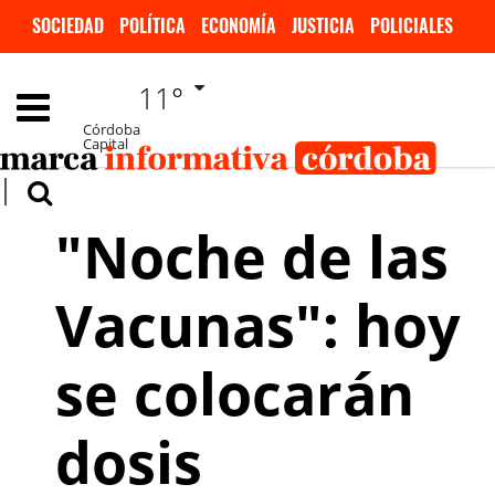
SOCIEDAD
POLÍTICA
ECONOMÍA
JUSTICIA
POLICIALES
INVESTIGACIÓN
DEPORTES
ESPECTÁCULOS
11°
INTERNACIONALES
Córdoba
Capital
"Noche de las
Vacunas": hoy
se colocarán
dosis