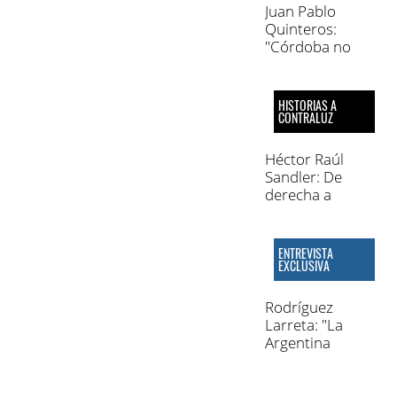
Juan Pablo
Quinteros:
"Córdoba no
tiene un partido
de oposición,
sino un puñado
HISTORIAS A
de opositores"
CONTRALUZ
Héctor Raúl
Sandler: De
derecha a
izquierda y de
izquierda a
derecha (1era
ENTREVISTA
parte)
EXCLUSIVA
Rodríguez
Larreta: "La
Argentina
necesita un plan
a 25 años y el
kirchnerismo