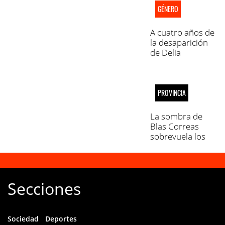
toma medidas a
GÉNERO
25 días"
A cuatro años de
la desaparición
de Delia
Gerónimo Polijo
PROVINCIA
La sombra de
Blas Correas
sobrevuela los
cambios de
gabinete
Secciones
Sociedad
Deportes