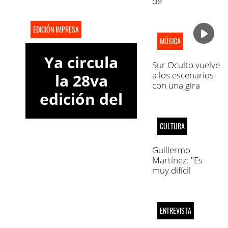
de
transformación"
EDICIÓN IMPRESA
MÚSICA
Ya circula
Sur Oculto vuelve
a los escenarios
la 28va
con una gira
edición del
federal
semanario
CULTURA
Marca
Informativa
Guillermo
Martínez: "Es
Córdoba
muy difícil
explicar la ironía"
ENTREVISTA