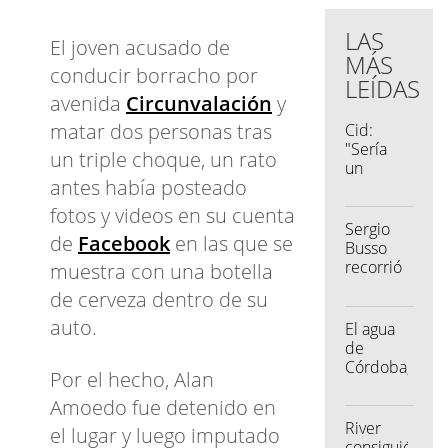
LAS
El joven acusado de
MÁS
conducir borracho por
LEÍDAS
avenida
Circunvalación
y
matar dos personas tras
Cid:
"Sería
un triple choque, un rato
un
antes había posteado
orgullo y
una
fotos y videos en su cuenta
enorme
Sergio
de
Facebook
en las que se
responsabilid
Busso
poder
recorrió
muestra con una botella
continuar
la nueva
de cerveza dentro de su
lo que
planta
ha
de
auto.
El agua
hecho
Fiambres
de
Martín
Marlina
Córdoba,
Por el hecho, Alan
Llaryora"
en Río
cada vez
Primero
más
Amoedo fue detenido en
contaminada
River
el lugar y luego imputado
consiguió