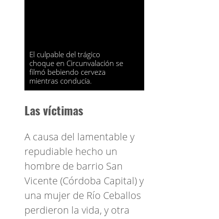
El culpable del trágico
choque en Circunvalación se
filmó bebiendo cerveza
mientras conducía.
Las víctimas
A causa del lamentable y
repudiable hecho un
hombre de barrio San
Vicente (Córdoba Capital) y
una mujer de Río Ceballos
perdieron la vida, y otra