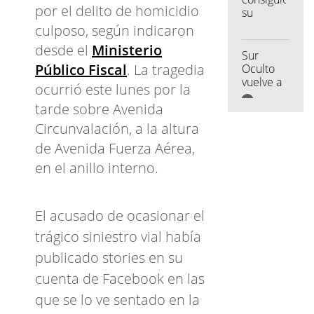
por el delito de homicidio
su
primera
culposo, según indicaron
alegría
desde el
Ministerio
con una
Sur
goleada
Público Fiscal
. La tragedia
Oculto
ante
vuelve a
ocurrió este lunes por la
Unión
los
en Santa
tarde sobre Avenida
escenarios
Fe
con una
Circunvalación, a la altura
gira
de Avenida Fuerza Aérea,
federal
en el anillo interno.
El acusado de ocasionar el
trágico siniestro vial había
publicado stories en su
cuenta de Facebook en las
que se lo ve sentado en la