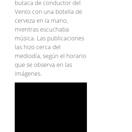
butaca de conductor del
Vento con una botella de
cerveza en la mano,
mientras escuchaba
música. Las publicaciones
las hizo cerca del
mediodía, según el horario
que se observa en las
imágenes.